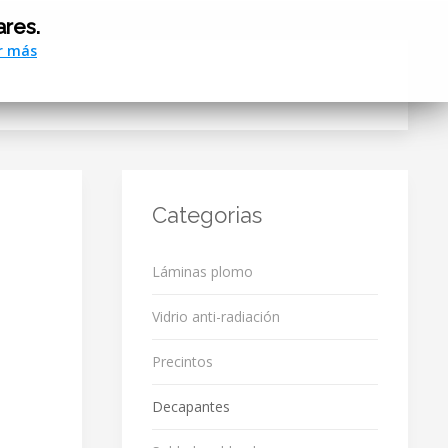
ares.
r más
Categorias
Láminas plomo
Vidrio anti-radiación
Precintos
Decapantes